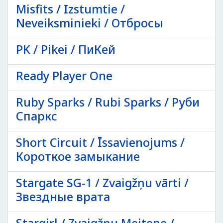
Misfits / Izstumtie /
Neveiksminieki / Отбросы
PK / Pikei / ПиКей
Ready Player One
Ruby Sparks / Rubi Sparks / Руби
Спаркс
Short Circuit / Īssavienojums /
Короткое замыкание
Stargate SG-1 / Zvaigžņu vārti /
Звездные врата