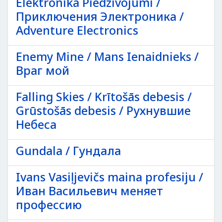
Elektronika Piedzīvojumi /
Приключения Электроника /
Adventure Electronics
Enemy Mine / Mans Ienaidnieks /
Враг мой
Falling Skies / Krītošās debesis /
Grūstošās debesis / Рухнувшие
Небеса
Gundala / Гундала
Ivans Vasiļjevičs maina profesiju /
Иван Васильевич меняет
профессию