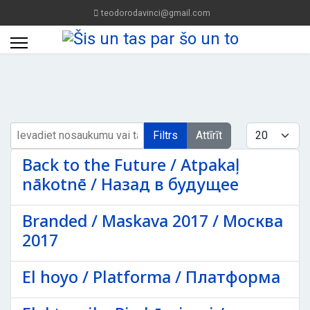
teodorodavinci@gmail.com
Ievadiet nosaukumu vai tā daļu
Rādīt #
Filtrs
Attīrīt
Back to the Future / Atpakaļ
nākotnē / Назад в будущее
Branded / Maskava 2017 / Москва
2017
El hoyo / Platforma / Платформа