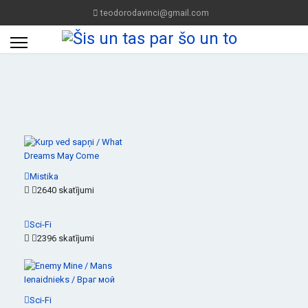
teodorodavinci@gmail.com
Mistika
2640 skatījumi
Sci-Fi
2396 skatījumi