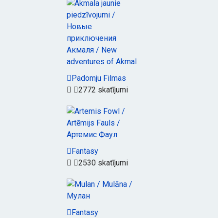
Padomju Filmas
2772 skatījumi
Fantasy
2530 skatījumi
Fantasy