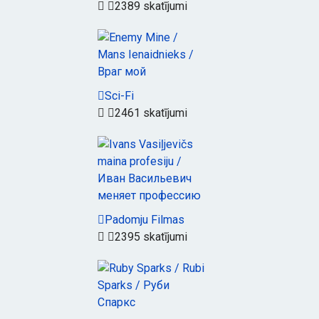
2389 skatījumi
Sci-Fi
2461 skatījumi
Padomju Filmas
2395 skatījumi