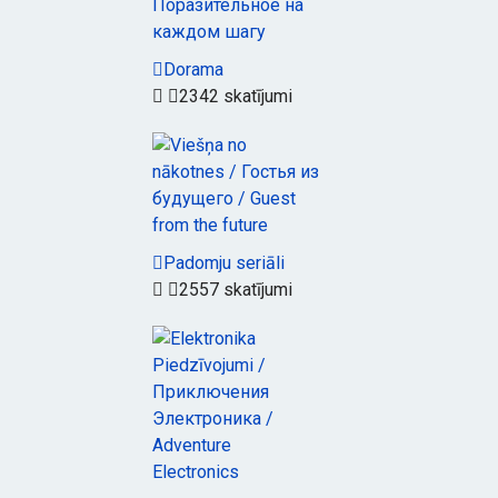
Dorama
2342 skatījumi
Padomju seriāli
2557 skatījumi